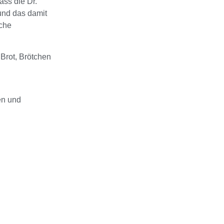
ass die Dr.
und das damit
che
Brot, Brötchen
en und