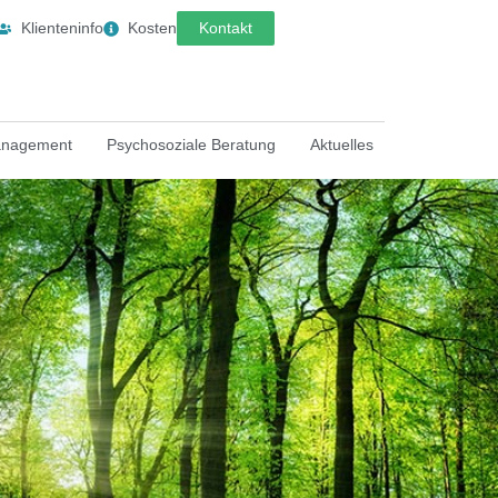
Klienteninfo
Kosten
Kontakt
anagement
Psychosoziale Beratung
Aktuelles