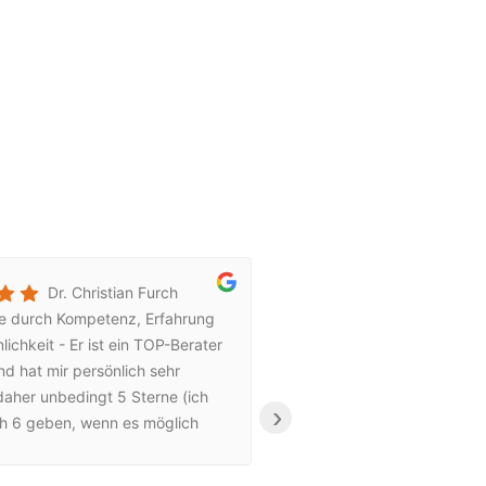
Dr. Christian Furch
Ab
e durch Kompetenz, Erfahrung
Hypnose!Es ist einf
lichkeit - Er ist ein TOP-Berater
Sie mit mir gemacht
d hat mir persönlich sehr
ich Ihnen von ganz
daher unbedingt 5 Sterne (ich
habe tatsächlich, sei
›
h 6 geben, wenn es möglich
hinaus ging ausnah
vielen Dank für die wertvolle
Süßigkeiten, Kuche
arbeit.
das Beste daran ist