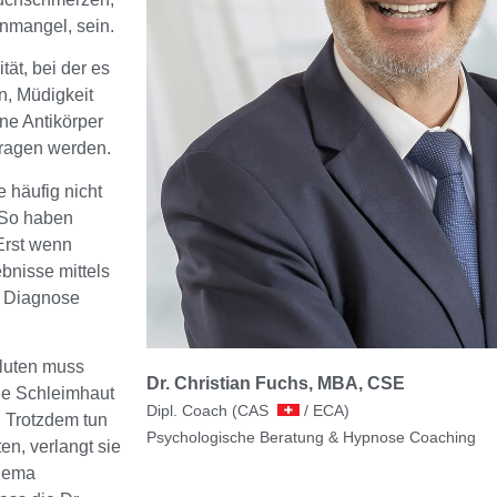
enmangel, sein.
tät, bei der es
, Müdigkeit
e Antikörper
tragen werden.
 häufig nicht
. So haben
 Erst wenn
bnisse mittels
e Diagnose
Gluten muss
Dr. Christian Fuchs, MBA, CSE
ie Schleimhaut
Dipl. Coach (CAS
/ ECA)
. Trotzdem tun
Psychologische Beratung & Hypnose Coaching
en, verlangt sie
Thema