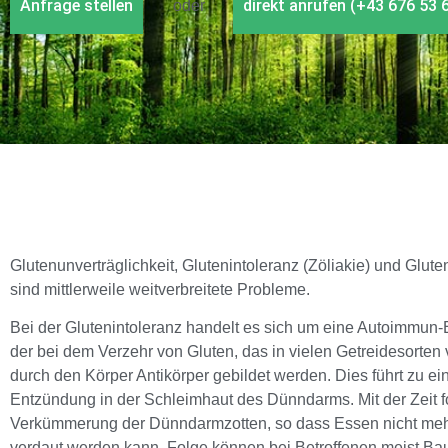
Anfrage stellen
direkt anrufen (+43 676 53 
oder
Glutenunverträglichkeit, Glutenintoleranz (Zöliakie) und Gluten
sind mittlerweile weitverbreitete Probleme.
Bei der Glutenintoleranz handelt es sich um eine Autoimmun-
der bei dem Verzehr von Gluten, das in vielen Getreidesorten
durch den Körper Antikörper gebildet werden. Dies führt zu ei
Entzündung in der Schleimhaut des Dünndarms. Mit der Zeit fo
Verkümmerung der Dünndarmzotten, so dass Essen nicht m
verdaut werden kann. Folge können bei Betroffenen meist B