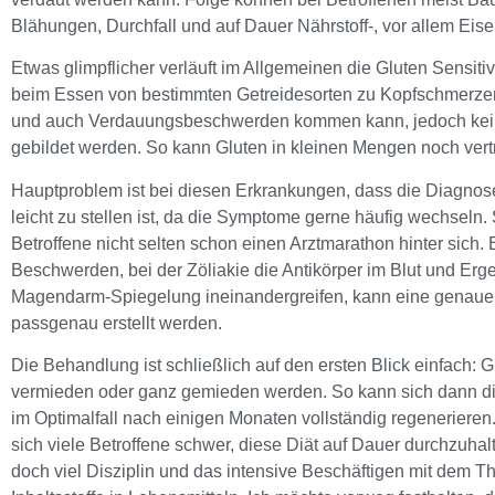
Blähungen, Durchfall und auf Dauer Nährstoff-, vor allem Eis
Etwas glimpflicher verläuft im Allgemeinen die Gluten Sensitivi
beim Essen von bestimmten Getreidesorten zu Kopfschmerzen
und auch Verdauungsbeschwerden kommen kann, jedoch kein
gebildet werden. So kann Gluten in kleinen Mengen noch ver
Hauptproblem ist bei diesen Erkrankungen, dass die Diagnose
leicht zu stellen ist, da die Symptome gerne häufig wechseln
Betroffene nicht selten schon einen Arztmarathon hinter sich.
Beschwerden, bei der Zöliakie die Antikörper im Blut und Erge
Magendarm-Spiegelung ineinandergreifen, kann eine genau
passgenau erstellt werden.
Die Behandlung ist schließlich auf den ersten Blick einfach: 
vermieden oder ganz gemieden werden. So kann sich dann d
im Optimalfall nach einigen Monaten vollständig regenerieren
sich viele Betroffene schwer, diese Diät auf Dauer durchzuhalt
doch viel Disziplin und das intensive Beschäftigen mit dem 