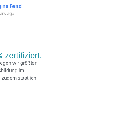
keinen Moment ver
ina Fenzl
Peter Mic
NOCHMALS FÜR DIE
ars ago
6 years ago
Lemmerer
 zertifiziert.
legen wir größten
sbildung im
 zudem staatlich