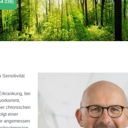
64 338)
 Sensitivität
Erkrankung, bei
 vorkommt,
ner chronischen
lgt einer
ehr angemessen
auchschmerzen,