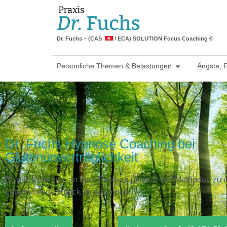
Dr. Fuchs – (CAS
/ ECA) SOLUTION Focus Coaching ©
Persönliche Themen & Belastungen
Ängste, 
Dr. Fuchs Hypnose Coaching bei
Glutenunverträglichkeit
Es gilt, Ursachen an ihrer Basis zu packen und Methoden zu e
Lebensfreude zurück zu gewinnen.