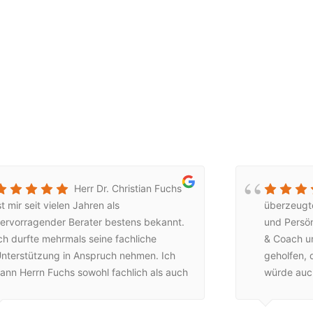
Herr Dr. Christian Fuchs
st mir seit vielen Jahren als
überzeugt
ervorragender Berater bestens bekannt.
und Persön
ch durfte mehrmals seine fachliche
& Coach un
nterstützung in Anspruch nehmen. Ich
geholfen, 
ann Herrn Fuchs sowohl fachlich als auch
würde auc
enschlich nur bestens
wäre) und 
mpfehlen.Heribert Sendlhofer
Zusammen