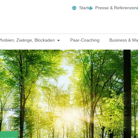
Start
Presse & Referenzen
Phobien, Zwänge, Blockaden
Paar-Coaching
Business & M
ntwickeln, die