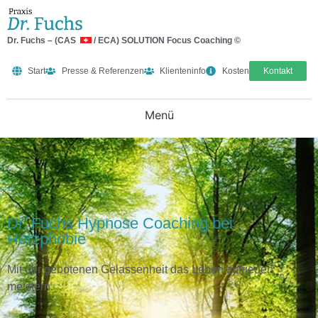
Dr. Fuchs – (CAS
/ ECA) SOLUTION Focus Coaching ©
Start
Presse & Referenzen
Klienteninfo
Kosten
Kontakt
Dr. Fuchs Hypnose Coaching bei
Herzphobie
Mit der gebotenen Gelassenheit das Leben zufrieden
meistern.