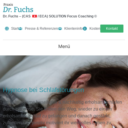
Dr. Fuchs – (CAS
/ ECA) SOLUTION Focus Coaching ©
Start
Presse & Referenzen
Klienteninfo
Kosten
Kontakt
Hypnose bei Schlafstörungen
Schlafprobleme beseitigen & nachhaltig erholsam schlafen
durch Hypnose. Sie finden den Weg, wieder zu einem
erholsamen Schlaf zu gelangen und danach gestärkt,
zufrieden und positiv motiviert ihr wertvolles Leben zu