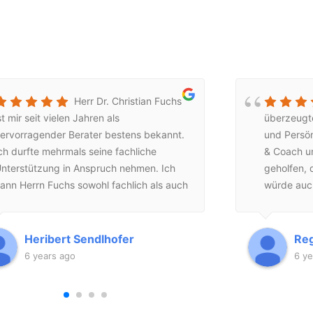
Herr Dr. Christian Fuchs
st mir seit vielen Jahren als
überzeugt
ervorragender Berater bestens bekannt.
und Persön
ch durfte mehrmals seine fachliche
& Coach un
nterstützung in Anspruch nehmen. Ich
geholfen, 
ann Herrn Fuchs sowohl fachlich als auch
würde auc
enschlich nur bestens
wäre) und 
mpfehlen.Heribert Sendlhofer
Zusammen
Heribert Sendlhofer
Reg
6 years ago
6 ye