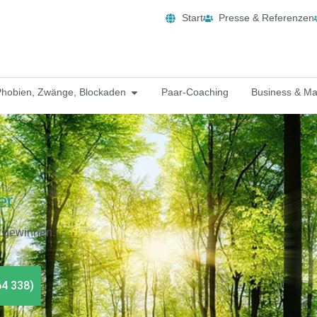
Start
Presse & Referenzen
Phobien, Zwänge, Blockaden
Paar-Coaching
Business & M
er
u gewinnen.
64 338)