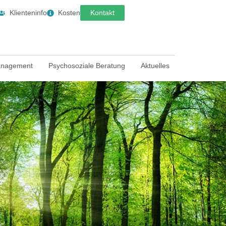
Klienteninfo
Kosten
Kontakt
anagement
Psychosoziale Beratung
Aktuelles