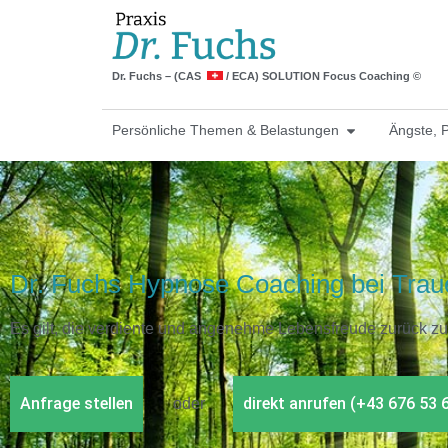
Dr. Fuchs – (CAS
/ ECA) SOLUTION Focus Coaching ©
Persönliche Themen & Belastungen
Ängste, 
Dr. Fuchs Hypnose Coaching bei Trau
Es gilt, die verdiente und angenehme Lebensfreude zurück z
Anfrage stellen
direkt anrufen (+43 676 53 
oder