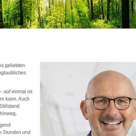
es geliebten
nglaubliches
– auf einmal ist
den kann. Auch
tillstand
 hinweg.
ngend
en Stunden und