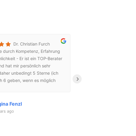
Dr. Christian Furch
Ab
e durch Kompetenz, Erfahrung
Hypnose!Es ist einf
lichkeit - Er ist ein TOP-Berater
Sie mit mir gemacht
d hat mir persönlich sehr
ich Ihnen von ganz
daher unbedingt 5 Sterne (ich
habe tatsächlich, sei
›
h 6 geben, wenn es möglich
hinaus ging ausnah
vielen Dank für die wertvolle
Süßigkeiten, Kuche
arbeit.
das Beste daran ist
keinen Moment ver
ina Fenzl
Peter Mic
NOCHMALS FÜR DIE
ars ago
6 years ago
Lemmerer