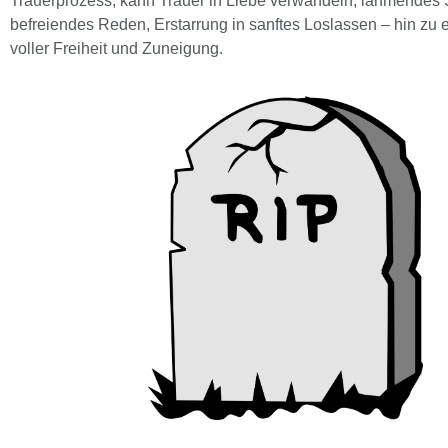
Trauerprozess, kann Trauer in Liebe verwandeln, lähmendes
befreiendes Reden, Erstarrung in sanftes Loslassen – hin zu
voller Freiheit und Zuneigung.