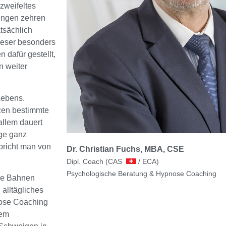
zweifeltes
rungen zehren
atsächlich
dieser besonders
dafür gestellt,
n weiter
Lebens.
zen bestimmte
 allem dauert
nge ganz
pricht man von
Dr. Christian Fuchs, MBA, CSE
Dipl. Coach (CAS
/ ECA)
Psychologische Beratung & Hypnose Coaching
che Bahnen
alltägliches
nose Coaching
dem