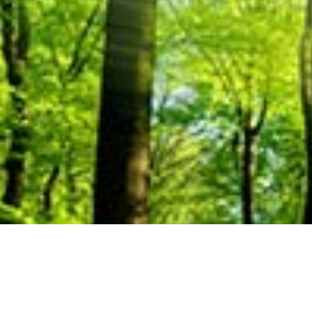
Gespräch stehe ich Ihnen gerne zur Verfüg
 64 338
christian@fuchs-hypnose.at