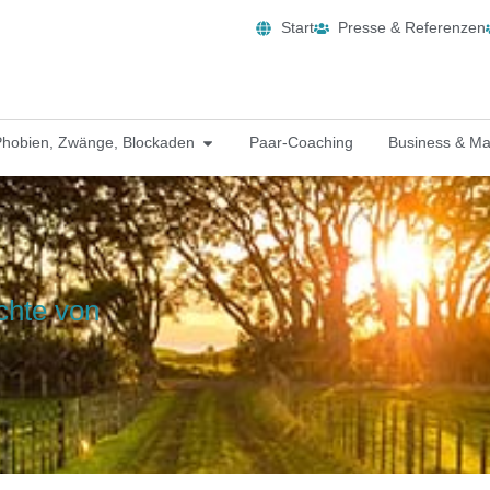
Start
Presse & Referenzen
Phobien, Zwänge, Blockaden
Paar-Coaching
Business & M
chte von