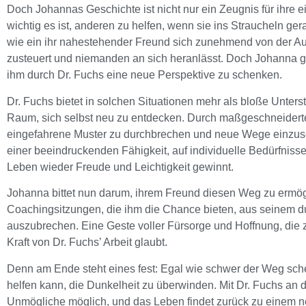
Doch Johannas Geschichte ist nicht nur ein Zeugnis für ihre 
wichtig es ist, anderen zu helfen, wenn sie ins Straucheln ger
wie ein ihr nahestehender Freund sich zunehmend von der Auß
zusteuert und niemanden an sich heranlässt. Doch Johanna gibt
ihm durch Dr. Fuchs eine neue Perspektive zu schenken.
Dr. Fuchs bietet in solchen Situationen mehr als bloße Unter
Raum, sich selbst neu zu entdecken. Durch maßgeschneiderte 
eingefahrene Muster zu durchbrechen und neue Wege einzusc
einer beeindruckenden Fähigkeit, auf individuelle Bedürfnisse
Leben wieder Freude und Leichtigkeit gewinnt.
Johanna bittet nun darum, ihrem Freund diesen Weg zu ermög
Coachingsitzungen, die ihm die Chance bieten, aus seinem 
auszubrechen. Eine Geste voller Fürsorge und Hoffnung, die ze
Kraft von Dr. Fuchs’ Arbeit glaubt.
Denn am Ende steht eines fest: Egal wie schwer der Weg sche
helfen kann, die Dunkelheit zu überwinden. Mit Dr. Fuchs an d
Unmögliche möglich, und das Leben findet zurück zu einem n